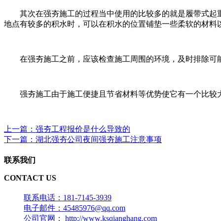
其次在强夯施工的过程当中使用的比较多的就是履带式起重
地点有较多的积水时，可以在积水的位置铺垫一些柔软的材料
在强夯施工之前，应该检查施工周围的环境，及时排除可能
强夯施工由于施工便捷且节省材料等优势使它有一个比较大
上一篇：强夯工程报价是什么导致的
下一篇：湖北强夯公司夜间强夯施工注意事项
联系我们
CONTACT US
联系电话：181-7145-3939
电子邮件：45485976@qq.com
公司官网： http://www.ksqianghang.com