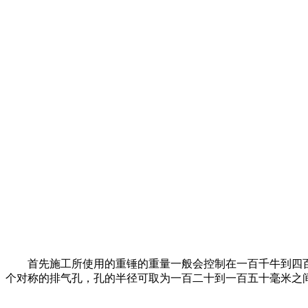
首先施工所使用的重锤的重量一般会控制在一百千牛到四百
个对称的排气孔，孔的半径可取为一百二十到一百五十毫米之