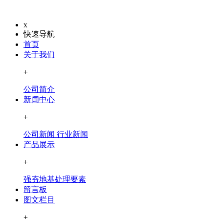
x
快速导航
首页
关于我们
+
公司简介
新闻中心
+
公司新闻
行业新闻
产品展示
+
强夯地基处理要素
留言板
图文栏目
+