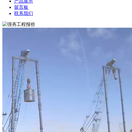
产品展示
留言板
联系我们