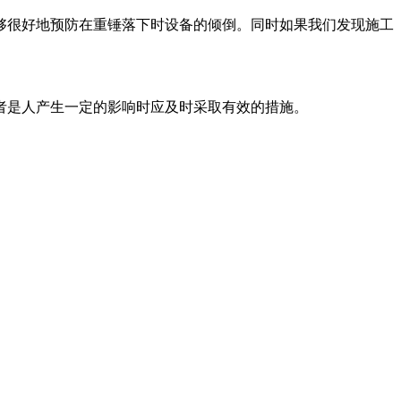
很好地预防在重锤落下时设备的倾倒。同时如果我们发现施工
是人产生一定的影响时应及时采取有效的措施。