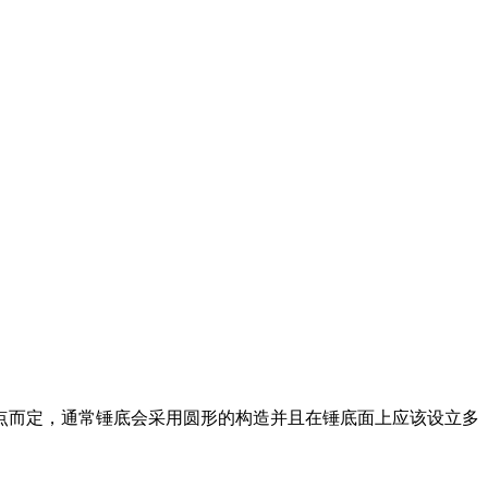
而定，通常锤底会采用圆形的构造并且在锤底面上应该设立多