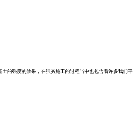
土的强度的效果，在强夯施工的过程当中也包含着许多我们平